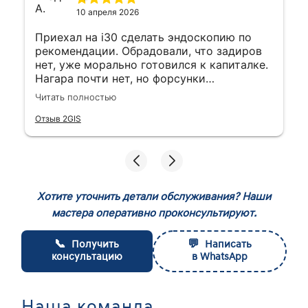
10 апреля 2026
Приехал на i30 сделать эндоскопию по
рекомендации. Обрадовали, что задиров
нет, уже морально готовился к капиталке.
Нагара почти нет, но форсунки
подклинивают. Сделали промывку, ошибки
Читать полностью
ушли. Мастер показал видео с эндоскопа -
видно, что все профессионально. Теперь
Отзыв 2GIS
спокоен за мотор на ближайшие десятки
тысяч. Обслуживанием доволен,
адекватный сервис с нормальными
ценами. Не самый дешевый, конечно, но и
далеко не те цифры, что просят дилеры.
Хотите уточнить детали обслуживания? Наши
мастера оперативно проконсультируют.
📞
💬
Получить
Написать
консультацию
в WhatsApp
Наша команда