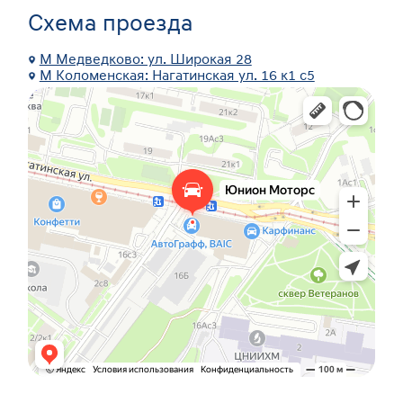
Схема проезда
М Медведково: ул. Широкая 28
М Коломенская: Нагатинская ул. 16 к1 с5