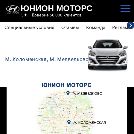
ЮНИОН МОТОРС
5★ – Доверие 50 000 клиентов
Специальные условия
Отзывы
Команда
Регламен
КОНТАКТЫ
ОБСЛУЖИВАНИЕ ПОЛНОГО ПРИВОДА
М Медведково: ул. Широкая 28
М. Коломенская, М. Медведково
М Коломенская: ул. Нагатинская 16. к1 с5
+7 (495) 510-1-999
Мы в Telegram
ПОПУЛЯРНЫЕ УСЛУГИ
РЕГЛАМЕНТНОЕ ТО
ДИАГНОСТИКА