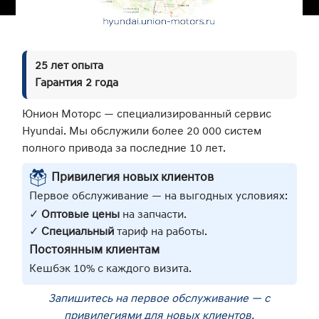
ЗАМЕНА ЦЕПИ ГРМ
ЗАМЕНА МАСЛА АКПП
Показать еще ↓
25 лет опыта
КОРПОРАТИВНЫМ КЛИЕНТАМ
Гарантия 2 года
ОТЗЫВЫ
Юнион Моторс — специализированный сервис
Hyundai. Мы обслужили более 20 000 систем
НАША КОМАНДА
полного привода за последние 10 лет.
СХЕМА ПРОЕЗДА
Привилегия новых клиентов
Первое обслуживание — на выгодных условиях:
📞
Получить
💬
Написать
✓
Оптовые цены
на запчасти.
консультацию
в WhatsApp
✓
Специальный
тариф на работы.
Постоянным клиентам
Кешбэк 10% с каждого визита.
Запишитесь на первое обслуживание — с
привилегиями для новых клиентов.