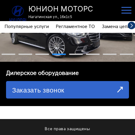
ЮНИОН МОТОРС
Нагатинская ул., 16к1с5
Популярные услуги
Регламентное ТО
Замена цепи 
ПОПУЛЯРНЫЕ УСЛУГИ
РЕГЛАМЕНТНОЕ ТО
ЗАМЕНА ЦЕПИ ГРМ
⁠Дилерское оборудование
ДИАГНОСТИКА
Заказать звонок
ЗАМЕНА МАСЛА АКПП
ОБСЛУЖИВАНИЕ ПОЛНОГО ПРИВОДА
ЗАМЕНА МОТОРНОГО МАСЛА
ЗАМЕНА МАСЛА В РЕДУКТОРЕ
Все права защищены