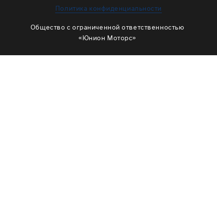
ЗАМЕНА МАСЛА В РАЗДАТКЕ
Политика конфиденциальности
ОБСЛУЖИВАНИЕ МУФТЫ ВКЛЮЧЕНИЯ ПОЛНОГО
Общество с ограниченной ответственностью
ПРИВОДА
«Юнион Моторс»
ОБСЛУЖИВАНИЕ ШЛИЦОВ
РЕМОНТ ДВИГАТЕЛЯ
ОТЗЫВЫ
КОРПОРАТИВНЫМ КЛИЕНТАМ
КОМАНДА
СХЕМА ПРОЕЗДА