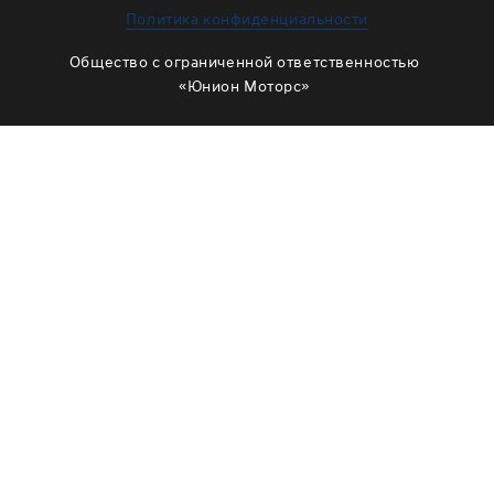
ЗАМЕНА МАСЛА В РАЗДАТКЕ
Политика конфиденциальности
ОБСЛУЖИВАНИЕ МУФТЫ ВКЛЮЧЕНИЯ ПОЛНОГО
Общество с ограниченной ответственностью
ПРИВОДА
«Юнион Моторс»
ОБСЛУЖИВАНИЕ ШЛИЦОВ
РЕМОНТ ДВИГАТЕЛЯ
ОТЗЫВЫ
КОРПОРАТИВНЫМ КЛИЕНТАМ
КОМАНДА
СХЕМА ПРОЕЗДА