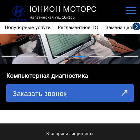
ЮНИОН МОТОРС
Нагатинская ул., 16к1с5
Популярные услуги
Регламентное ТО
Замена цепи 
ПОПУЛЯРНЫЕ УСЛУГИ
РЕГЛАМЕНТНОЕ ТО
ЗАМЕНА ЦЕПИ ГРМ
⁠Компьютерная диагностика
ДИАГНОСТИКА
Заказать звонок
ЗАМЕНА МАСЛА АКПП
ОБСЛУЖИВАНИЕ ПОЛНОГО ПРИВОДА
ЗАМЕНА МОТОРНОГО МАСЛА
ЗАМЕНА МАСЛА В РЕДУКТОРЕ
Все права защищены