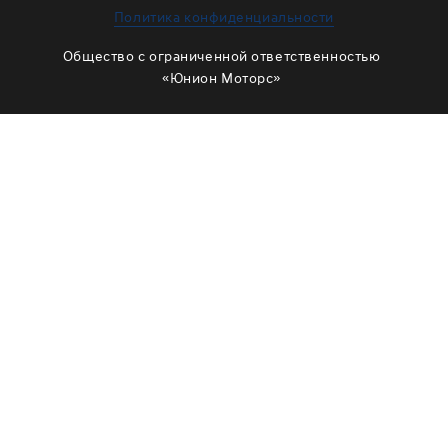
ЗАМЕНА МАСЛА В РАЗДАТКЕ
Политика конфиденциальности
ОБСЛУЖИВАНИЕ МУФТЫ ВКЛЮЧЕНИЯ ПОЛНОГО
Общество с ограниченной ответственностью
ПРИВОДА
«Юнион Моторс»
ОБСЛУЖИВАНИЕ ШЛИЦОВ
РЕМОНТ ДВИГАТЕЛЯ
ОТЗЫВЫ
КОРПОРАТИВНЫМ КЛИЕНТАМ
КОМАНДА
СХЕМА ПРОЕЗДА