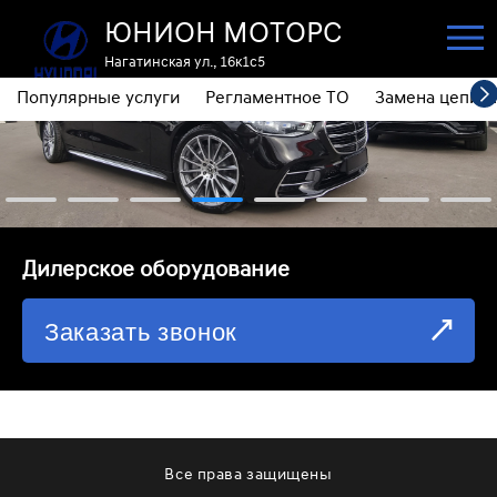
ЮНИОН МОТОРС
Нагатинская ул., 16к1с5
Популярные услуги
Регламентное ТО
Замена цепи 
ПОПУЛЯРНЫЕ УСЛУГИ
РЕГЛАМЕНТНОЕ ТО
ЗАМЕНА ЦЕПИ ГРМ
⁠Дилерское оборудование
ДИАГНОСТИКА
Заказать звонок
ЗАМЕНА МАСЛА АКПП
ОБСЛУЖИВАНИЕ ПОЛНОГО ПРИВОДА
ЗАМЕНА МОТОРНОГО МАСЛА
ЗАМЕНА МАСЛА В РЕДУКТОРЕ
Все права защищены