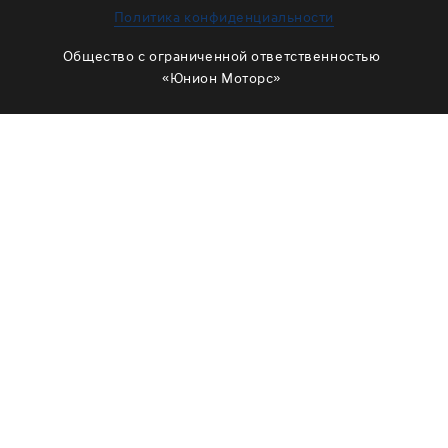
ЗАМЕНА МАСЛА В РАЗДАТКЕ
Политика конфиденциальности
ОБСЛУЖИВАНИЕ МУФТЫ ВКЛЮЧЕНИЯ ПОЛНОГО
Общество с ограниченной ответственностью
ПРИВОДА
«Юнион Моторс»
ОБСЛУЖИВАНИЕ ШЛИЦОВ
РЕМОНТ ДВИГАТЕЛЯ
ОТЗЫВЫ
КОРПОРАТИВНЫМ КЛИЕНТАМ
КОМАНДА
СХЕМА ПРОЕЗДА