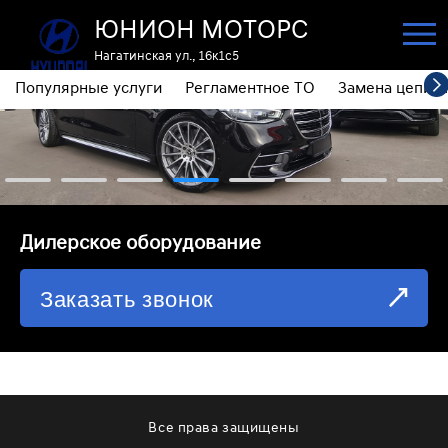
ЮНИОН МОТОРС
Нагатинская ул., 16к1с5
Популярные услуги
Регламентное ТО
Замена цепи 
ПОПУЛЯРНЫЕ УСЛУГИ
РЕГЛАМЕНТНОЕ ТО
ЗАМЕНА ЦЕПИ ГРМ
⁠Дилерское оборудование
ДИАГНОСТИКА
Заказать звонок
ЗАМЕНА МАСЛА АКПП
ОБСЛУЖИВАНИЕ ПОЛНОГО ПРИВОДА
ЗАМЕНА МОТОРНОГО МАСЛА
ЗАМЕНА МАСЛА В РЕДУКТОРЕ
Все права защищены