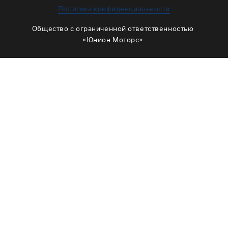
ЗАМЕНА МАСЛА В РАЗДАТКЕ
Политика конфиденциальности
ОБСЛУЖИВАНИЕ МУФТЫ ВКЛЮЧЕНИЯ ПОЛНОГО
Общество с ограниченной ответственностью
ПРИВОДА
«Юнион Моторс»
ОБСЛУЖИВАНИЕ ШЛИЦОВ
РЕМОНТ ДВИГАТЕЛЯ
ОТЗЫВЫ
КОРПОРАТИВНЫМ КЛИЕНТАМ
КОМАНДА
СХЕМА ПРОЕЗДА