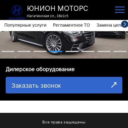
ЮНИОН МОТОРС
Нагатинская ул., 16к1с5
Популярные услуги
Регламентное ТО
Замена цепи 
ПОПУЛЯРНЫЕ УСЛУГИ
РЕГЛАМЕНТНОЕ ТО
ЗАМЕНА ЦЕПИ ГРМ
⁠Дилерское оборудование
ДИАГНОСТИКА
Заказать звонок
ЗАМЕНА МАСЛА АКПП
ОБСЛУЖИВАНИЕ ПОЛНОГО ПРИВОДА
ЗАМЕНА МОТОРНОГО МАСЛА
ЗАМЕНА МАСЛА В РЕДУКТОРЕ
Все права защищены