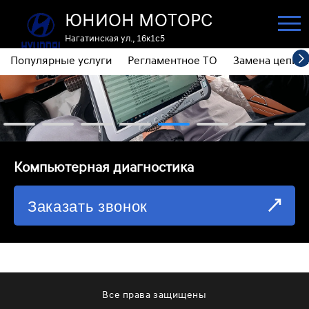
ЮНИОН МОТОРС
Нагатинская ул., 16к1с5
Популярные услуги
Регламентное ТО
Замена цепи 
ПОПУЛЯРНЫЕ УСЛУГИ
РЕГЛАМЕНТНОЕ ТО
ЗАМЕНА ЦЕПИ ГРМ
⁠Компьютерная диагностика
ДИАГНОСТИКА
Заказать звонок
ЗАМЕНА МАСЛА АКПП
ОБСЛУЖИВАНИЕ ПОЛНОГО ПРИВОДА
ЗАМЕНА МОТОРНОГО МАСЛА
ЗАМЕНА МАСЛА В РЕДУКТОРЕ
Все права защищены