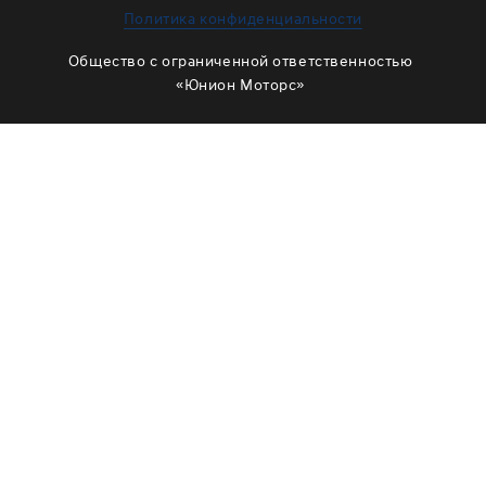
ЗАМЕНА МАСЛА В РАЗДАТКЕ
Политика конфиденциальности
ОБСЛУЖИВАНИЕ МУФТЫ ВКЛЮЧЕНИЯ ПОЛНОГО
Общество с ограниченной ответственностью
ПРИВОДА
«Юнион Моторс»
ОБСЛУЖИВАНИЕ ШЛИЦОВ
РЕМОНТ ДВИГАТЕЛЯ
ОТЗЫВЫ
КОРПОРАТИВНЫМ КЛИЕНТАМ
КОМАНДА
СХЕМА ПРОЕЗДА