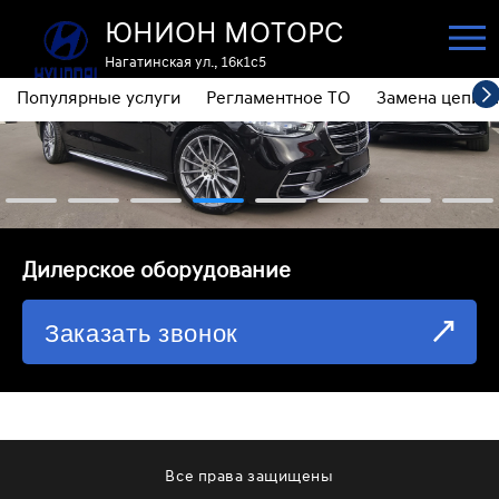
ЮНИОН МОТОРС
Нагатинская ул., 16к1с5
Популярные услуги
Регламентное ТО
Замена цепи 
ПОПУЛЯРНЫЕ УСЛУГИ
РЕГЛАМЕНТНОЕ ТО
ЗАМЕНА ЦЕПИ ГРМ
⁠Дилерское оборудование
ДИАГНОСТИКА
Заказать звонок
ЗАМЕНА МАСЛА АКПП
ОБСЛУЖИВАНИЕ ПОЛНОГО ПРИВОДА
ЗАМЕНА МОТОРНОГО МАСЛА
ЗАМЕНА МАСЛА В РЕДУКТОРЕ
Все права защищены