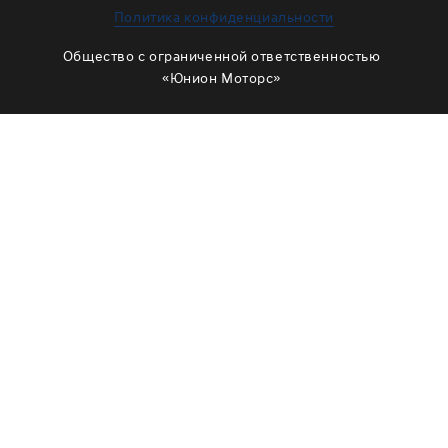
ЗАМЕНА МАСЛА В РАЗДАТКЕ
Политика конфиденциальности
ОБСЛУЖИВАНИЕ МУФТЫ ВКЛЮЧЕНИЯ ПОЛНОГО
Общество с ограниченной ответственностью
ПРИВОДА
«Юнион Моторс»
ОБСЛУЖИВАНИЕ ШЛИЦОВ
РЕМОНТ ДВИГАТЕЛЯ
ОТЗЫВЫ
КОРПОРАТИВНЫМ КЛИЕНТАМ
КОМАНДА
СХЕМА ПРОЕЗДА