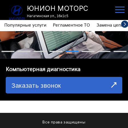
ЮНИОН МОТОРС
Нагатинская ул., 16к1с5
Популярные услуги
Регламентное ТО
Замена цепи 
ПОПУЛЯРНЫЕ УСЛУГИ
РЕГЛАМЕНТНОЕ ТО
ЗАМЕНА ЦЕПИ ГРМ
⁠Компьютерная диагностика
ДИАГНОСТИКА
Заказать звонок
ЗАМЕНА МАСЛА АКПП
ОБСЛУЖИВАНИЕ ПОЛНОГО ПРИВОДА
ЗАМЕНА МОТОРНОГО МАСЛА
ЗАМЕНА МАСЛА В РЕДУКТОРЕ
Все права защищены