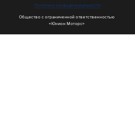
ЗАМЕНА МАСЛА В РАЗДАТКЕ
Политика конфиденциальности
ОБСЛУЖИВАНИЕ МУФТЫ ВКЛЮЧЕНИЯ ПОЛНОГО
Общество с ограниченной ответственностью
ПРИВОДА
«Юнион Моторс»
ОБСЛУЖИВАНИЕ ШЛИЦОВ
РЕМОНТ ДВИГАТЕЛЯ
ОТЗЫВЫ
КОРПОРАТИВНЫМ КЛИЕНТАМ
КОМАНДА
СХЕМА ПРОЕЗДА