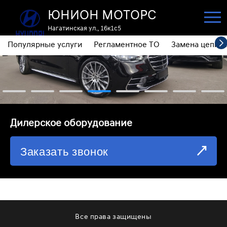
ЮНИОН МОТОРС
Нагатинская ул., 16к1с5
Популярные услуги
Регламентное ТО
Замена цепи 
ПОПУЛЯРНЫЕ УСЛУГИ
РЕГЛАМЕНТНОЕ ТО
ЗАМЕНА ЦЕПИ ГРМ
⁠Дилерское оборудование
ДИАГНОСТИКА
Заказать звонок
ЗАМЕНА МАСЛА АКПП
ОБСЛУЖИВАНИЕ ПОЛНОГО ПРИВОДА
ЗАМЕНА МОТОРНОГО МАСЛА
ЗАМЕНА МАСЛА В РЕДУКТОРЕ
Все права защищены