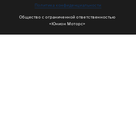
ЗАМЕНА МАСЛА В РАЗДАТКЕ
Политика конфиденциальности
ОБСЛУЖИВАНИЕ МУФТЫ ВКЛЮЧЕНИЯ ПОЛНОГО
Общество с ограниченной ответственностью
ПРИВОДА
«Юнион Моторс»
ОБСЛУЖИВАНИЕ ШЛИЦОВ
РЕМОНТ ДВИГАТЕЛЯ
ОТЗЫВЫ
КОРПОРАТИВНЫМ КЛИЕНТАМ
КОМАНДА
СХЕМА ПРОЕЗДА