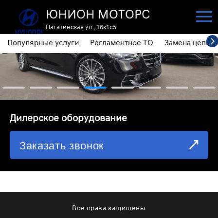
ЮНИОН МОТОРС
Нагатинская ул., 16к1с5
Популярные услуги
Регламентное ТО
Замена цепи 
ПОПУЛЯРНЫЕ УСЛУГИ
РЕГЛАМЕНТНОЕ ТО
ЗАМЕНА ЦЕПИ ГРМ
⁠Дилерское оборудование
ДИАГНОСТИКА
Заказать звонок
ЗАМЕНА МАСЛА АКПП
ОБСЛУЖИВАНИЕ ПОЛНОГО ПРИВОДА
ЗАМЕНА МОТОРНОГО МАСЛА
ЗАМЕНА МАСЛА В РЕДУКТОРЕ
Все права защищены