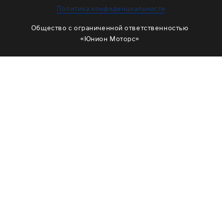
ЗАМЕНА МАСЛА В РАЗДАТКЕ
Политика конфиденциальности
ОБСЛУЖИВАНИЕ МУФТЫ ВКЛЮЧЕНИЯ ПОЛНОГО
Общество с ограниченной ответственностью
ПРИВОДА
«Юнион Моторс»
ОБСЛУЖИВАНИЕ ШЛИЦОВ
РЕМОНТ ДВИГАТЕЛЯ
ОТЗЫВЫ
КОРПОРАТИВНЫМ КЛИЕНТАМ
КОМАНДА
СХЕМА ПРОЕЗДА