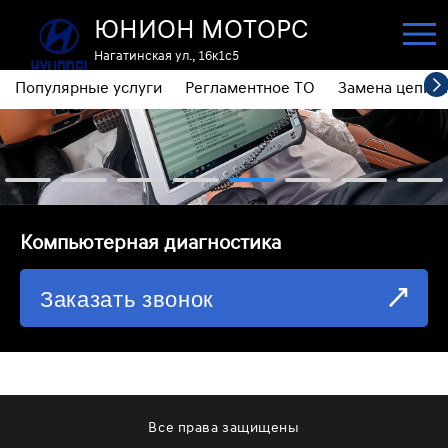
ЮНИОН МОТОРС
Нагатинская ул., 16к1с5
Популярные услуги
Регламентное ТО
Замена цепи 
ПОПУЛЯРНЫЕ УСЛУГИ
РЕГЛАМЕНТНОЕ ТО
ЗАМЕНА ЦЕПИ ГРМ
⁠Компьютерная диагностика
ДИАГНОСТИКА
Заказать звонок
ЗАМЕНА МАСЛА АКПП
ОБСЛУЖИВАНИЕ ПОЛНОГО ПРИВОДА
ЗАМЕНА МОТОРНОГО МАСЛА
ЗАМЕНА МАСЛА В РЕДУКТОРЕ
Все права защищены