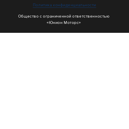
ЗАМЕНА МАСЛА В РАЗДАТКЕ
Политика конфиденциальности
ОБСЛУЖИВАНИЕ МУФТЫ ВКЛЮЧЕНИЯ ПОЛНОГО
Общество с ограниченной ответственностью
ПРИВОДА
«Юнион Моторс»
ОБСЛУЖИВАНИЕ ШЛИЦОВ
РЕМОНТ ДВИГАТЕЛЯ
ОТЗЫВЫ
КОРПОРАТИВНЫМ КЛИЕНТАМ
КОМАНДА
СХЕМА ПРОЕЗДА