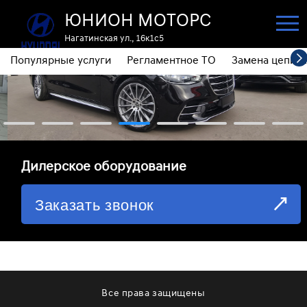
ЮНИОН МОТОРС
Нагатинская ул., 16к1с5
Популярные услуги
Регламентное ТО
Замена цепи 
ПОПУЛЯРНЫЕ УСЛУГИ
РЕГЛАМЕНТНОЕ ТО
ЗАМЕНА ЦЕПИ ГРМ
⁠Дилерское оборудование
ДИАГНОСТИКА
Заказать звонок
ЗАМЕНА МАСЛА АКПП
ОБСЛУЖИВАНИЕ ПОЛНОГО ПРИВОДА
ЗАМЕНА МОТОРНОГО МАСЛА
ЗАМЕНА МАСЛА В РЕДУКТОРЕ
Все права защищены