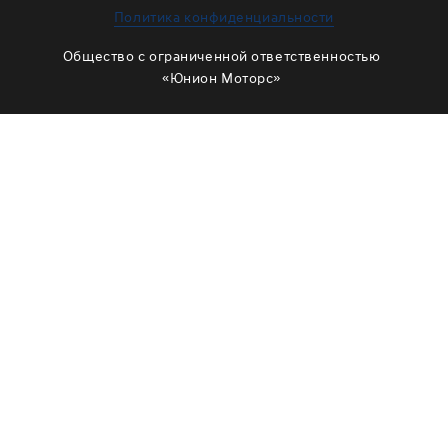
ЗАМЕНА МАСЛА В РАЗДАТКЕ
Политика конфиденциальности
ОБСЛУЖИВАНИЕ МУФТЫ ВКЛЮЧЕНИЯ ПОЛНОГО
Общество с ограниченной ответственностью
ПРИВОДА
«Юнион Моторс»
ОБСЛУЖИВАНИЕ ШЛИЦОВ
РЕМОНТ ДВИГАТЕЛЯ
ОТЗЫВЫ
КОРПОРАТИВНЫМ КЛИЕНТАМ
КОМАНДА
СХЕМА ПРОЕЗДА