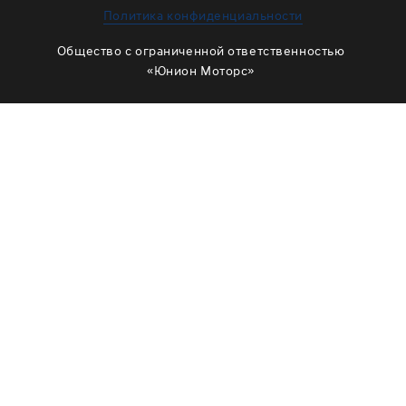
ЗАМЕНА МАСЛА В РАЗДАТКЕ
Политика конфиденциальности
ОБСЛУЖИВАНИЕ МУФТЫ ВКЛЮЧЕНИЯ ПОЛНОГО
Общество с ограниченной ответственностью
ПРИВОДА
«Юнион Моторс»
ОБСЛУЖИВАНИЕ ШЛИЦОВ
РЕМОНТ ДВИГАТЕЛЯ
ОТЗЫВЫ
КОРПОРАТИВНЫМ КЛИЕНТАМ
КОМАНДА
СХЕМА ПРОЕЗДА