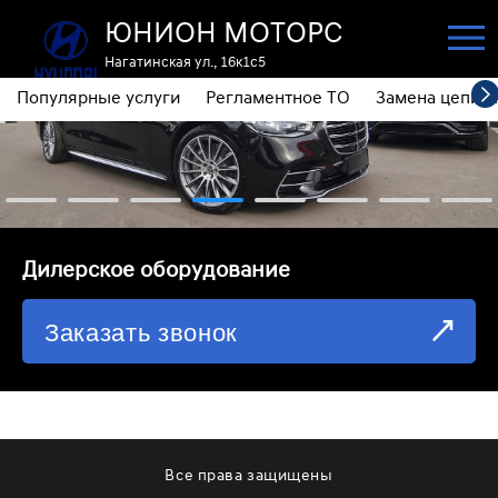
ЮНИОН МОТОРС
Нагатинская ул., 16к1с5
Популярные услуги
Регламентное ТО
Замена цепи 
ПОПУЛЯРНЫЕ УСЛУГИ
РЕГЛАМЕНТНОЕ ТО
ЗАМЕНА ЦЕПИ ГРМ
⁠Дилерское оборудование
ДИАГНОСТИКА
Заказать звонок
ЗАМЕНА МАСЛА АКПП
ОБСЛУЖИВАНИЕ ПОЛНОГО ПРИВОДА
ЗАМЕНА МОТОРНОГО МАСЛА
ЗАМЕНА МАСЛА В РЕДУКТОРЕ
Все права защищены