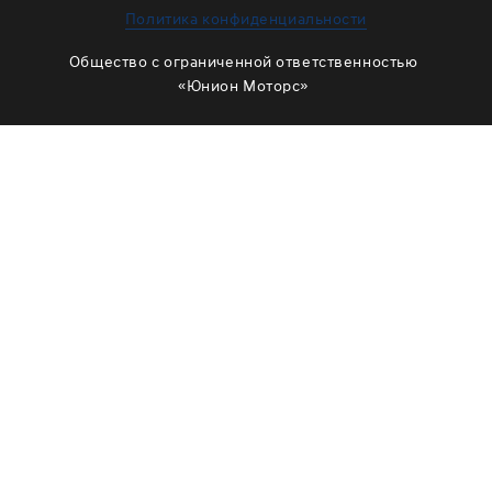
ЗАМЕНА МАСЛА В РАЗДАТКЕ
Политика конфиденциальности
ОБСЛУЖИВАНИЕ МУФТЫ ВКЛЮЧЕНИЯ ПОЛНОГО
Общество с ограниченной ответственностью
ПРИВОДА
«Юнион Моторс»
ОБСЛУЖИВАНИЕ ШЛИЦОВ
РЕМОНТ ДВИГАТЕЛЯ
ОТЗЫВЫ
КОРПОРАТИВНЫМ КЛИЕНТАМ
КОМАНДА
СХЕМА ПРОЕЗДА