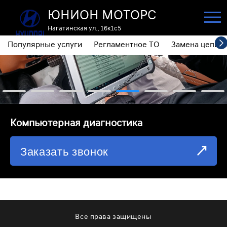
ЮНИОН МОТОРС
Нагатинская ул., 16к1с5
Популярные услуги
Регламентное ТО
Замена цепи 
ПОПУЛЯРНЫЕ УСЛУГИ
РЕГЛАМЕНТНОЕ ТО
ЗАМЕНА ЦЕПИ ГРМ
⁠Компьютерная диагностика
ДИАГНОСТИКА
Заказать звонок
ЗАМЕНА МАСЛА АКПП
ОБСЛУЖИВАНИЕ ПОЛНОГО ПРИВОДА
ЗАМЕНА МОТОРНОГО МАСЛА
ЗАМЕНА МАСЛА В РЕДУКТОРЕ
Все права защищены