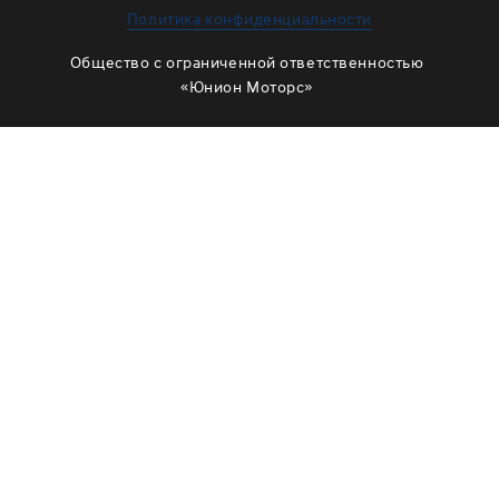
ЗАМЕНА МАСЛА В РАЗДАТКЕ
Политика конфиденциальности
ОБСЛУЖИВАНИЕ МУФТЫ ВКЛЮЧЕНИЯ ПОЛНОГО
Общество с ограниченной ответственностью
ПРИВОДА
«Юнион Моторс»
ОБСЛУЖИВАНИЕ ШЛИЦОВ
РЕМОНТ ДВИГАТЕЛЯ
ОТЗЫВЫ
КОРПОРАТИВНЫМ КЛИЕНТАМ
КОМАНДА
СХЕМА ПРОЕЗДА