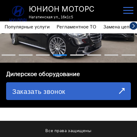
ЮНИОН МОТОРС
Нагатинская ул., 16к1с5
Популярные услуги
Регламентное ТО
Замена цепи 
ПОПУЛЯРНЫЕ УСЛУГИ
РЕГЛАМЕНТНОЕ ТО
ЗАМЕНА ЦЕПИ ГРМ
⁠Дилерское оборудование
ДИАГНОСТИКА
Заказать звонок
ЗАМЕНА МАСЛА АКПП
ОБСЛУЖИВАНИЕ ПОЛНОГО ПРИВОДА
ЗАМЕНА МОТОРНОГО МАСЛА
ЗАМЕНА МАСЛА В РЕДУКТОРЕ
Все права защищены