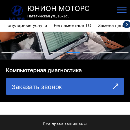
ЮНИОН МОТОРС
Нагатинская ул., 16к1с5
Популярные услуги
Регламентное ТО
Замена цепи 
ПОПУЛЯРНЫЕ УСЛУГИ
РЕГЛАМЕНТНОЕ ТО
ЗАМЕНА ЦЕПИ ГРМ
⁠Компьютерная диагностика
ДИАГНОСТИКА
Заказать звонок
ЗАМЕНА МАСЛА АКПП
ОБСЛУЖИВАНИЕ ПОЛНОГО ПРИВОДА
ЗАМЕНА МОТОРНОГО МАСЛА
ЗАМЕНА МАСЛА В РЕДУКТОРЕ
Все права защищены