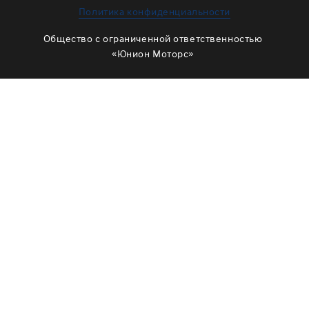
ЗАМЕНА МАСЛА В РАЗДАТКЕ
Политика конфиденциальности
ОБСЛУЖИВАНИЕ МУФТЫ ВКЛЮЧЕНИЯ ПОЛНОГО
Общество с ограниченной ответственностью
ПРИВОДА
«Юнион Моторс»
ОБСЛУЖИВАНИЕ ШЛИЦОВ
РЕМОНТ ДВИГАТЕЛЯ
ОТЗЫВЫ
КОРПОРАТИВНЫМ КЛИЕНТАМ
КОМАНДА
СХЕМА ПРОЕЗДА